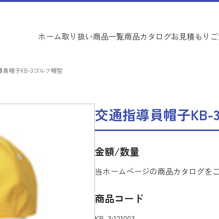
ホーム
取り扱い商品一覧
商品カタログ
お見積もり
ご
導員帽子KB-3ゴルフ帽型
交通指導員帽子KB-
金額/数量
当ホームページの商品カタログを
商品コード
KB-3:121003